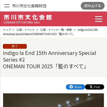
市川市文化振興財団
読み上げる
toggl
市川市文化会館
ICHIKAWA CITY
トップ
公演・イベント
公演・イベント一覧・検索
indigo la End 15th
CULTRURAL HALL
Anniversary Special Series #2ONEMAN TOUR 2025「藍のすべて」
終了
indigo la End 15th Anniversary Special
Series #2
ONEMAN TOUR 2025「藍のすべて」
Share
Post