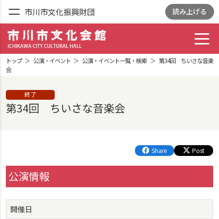
市川市文化振興財団
読み上げる
toggl
市川市文化会館
ICHIKAWA CITY
トップ
公演・イベント
公演・イベント一覧・検索
第34回 ちいさな音楽
CULTRURAL HALL
会
終了
第34回 ちいさな音楽会
Share
Post
公演情報
開催日