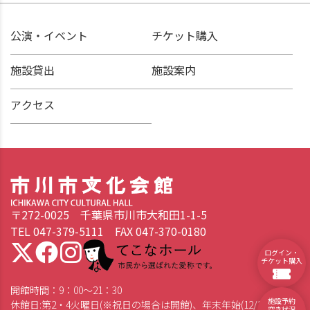
公演・イベント
チケット購入
施設貸出
施設案内
アクセス
〒272-0025 千葉県市川市大和田1-1-5
TEL 047-379-5111 FAX 047-370-0180
てこなホール 市民から選ばれた愛称です。
ログイン・
チケット購入
開館時間：9：00～21：30
施設予約
休館日:第2・4火曜日(※祝日の場合は開館)、年末年始(12/28～1/4)
空き状況