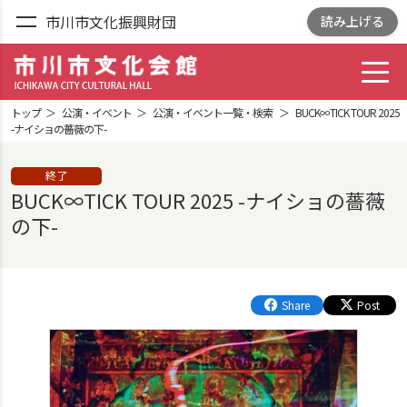
市川市文化振興財団
読み上げる
toggl
市川市文化会館
ICHIKAWA CITY
トップ
公演・イベント
公演・イベント一覧・検索
BUCK∞TICK TOUR 2025
CULTRURAL HALL
-ナイショの薔薇の下-
終了
BUCK∞TICK TOUR 2025 -ナイショの薔薇
の下-
Share
Post