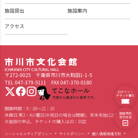
施設貸出
施設案内
アクセス
〒272-0025 千葉県市川市大和田1-1-5
TEL 047-379-5111 FAX 047-370-0180
てこなホール 市民から選ばれた愛称です。
ログイン・
チケット購入
開館時間：9：00～21：30
施設予約
休館日:第2・4火曜日(※祝日の場合は開館)、年末年始(12/28～1/4)
空き状況
※施設の申込、チケットの購入は20：30迄
ソーシャルメディアポリシー
サイトポリシー
個人情報保護方針