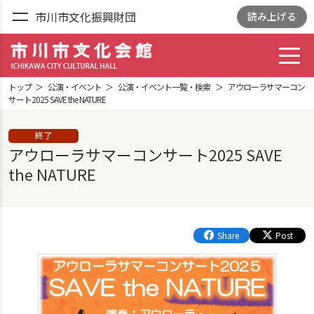
市川市文化振興財団
読み上げる
toggl
市川市文化会館
ICHIKAWA CITY
トップ
公演・イベント
公演・イベント一覧・検索
アウローラサマーコン
CULTRURAL HALL
サート2025 SAVE the NATURE
終了
アウローラサマーコンサート2025 SAVE
the NATURE
Share
Post