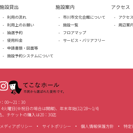
施設貸出
施設案内
アクセス
利用の流れ
市川市文化会館について
アクセ
利用上のお願い
施設一覧
周辺案
抽選予約
フロアマップ
使用料金
サービス・バリアフリー
申請書類・図面等
施設予約システムについて
てこなホール 市民から選ばれた愛称です。
00～21：30
4火曜日(※祝日の場合は開館)、年末年始(12/28～1/4)
、チケットの購入は20：30迄
メディアポリシー
サイトポリシー
個人情報保護方針
特定