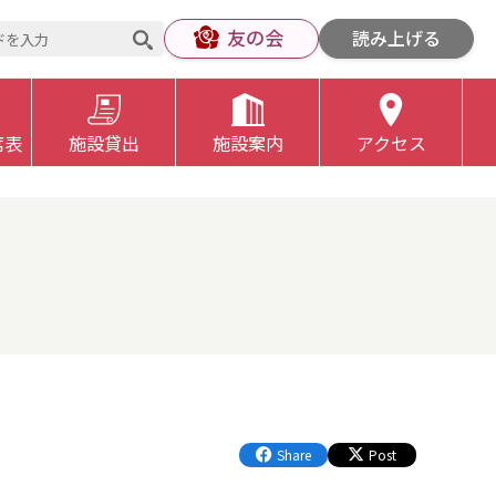
友の会
読み上げる
席表
施設貸出
施設案内
アクセス
Share
Post