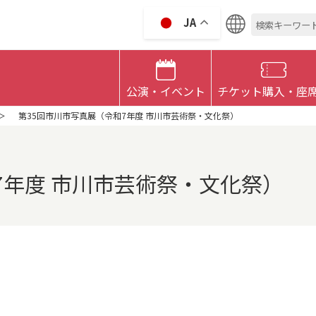
検
JA
索:
 CULTRURAL HALL
公演・イベント
チケット購入・座
第35回市川市写真展（令和7年度 市川市芸術祭・文化祭）
7年度 市川市芸術祭・文化祭）