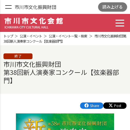
市川市文化振興財団
読み上げる
toggl
市川市文化会館
ICHIKAWA CITY
トップ
公演・イベント
公演・イベント一覧・検索
市川市文化振興財団第
CULTRURAL HALL
38回新人演奏家コンクール【弦楽器部門】
終了
市川市文化振興財団
第38回新人演奏家コンクール【弦楽器部
門】
Share
Post