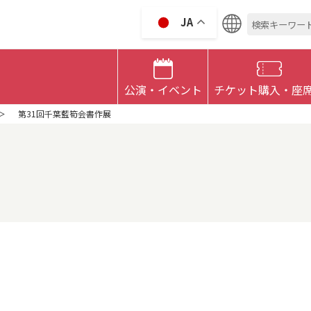
検
JA
索:
 CULTRURAL HALL
公演・イベント
チケット購入・座
第31回千葉藍筍会書作展