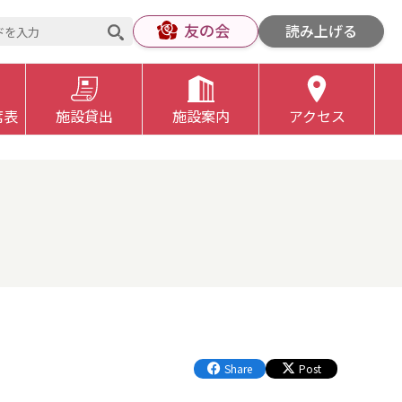
友の会
読み上げる
席表
施設貸出
施設案内
アクセス
Share
Post