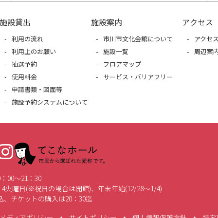
施設貸出
施設案内
アクセス
利用の流れ
市川市文化会館について
アクセ
利用上のお願い
施設一覧
周辺案
抽選予約
フロアマップ
使用料金
サービス・バリアフリー
申請書類・図面等
施設予約システムについて
てこなホール 市民から選ばれた愛称です。
00～21：30
4火曜日(※祝日の場合は開館)、年末年始(12/28～1/4)
、チケットの購入は20：30迄
メディアポリシー
サイトポリシー
個人情報保護方針
特定