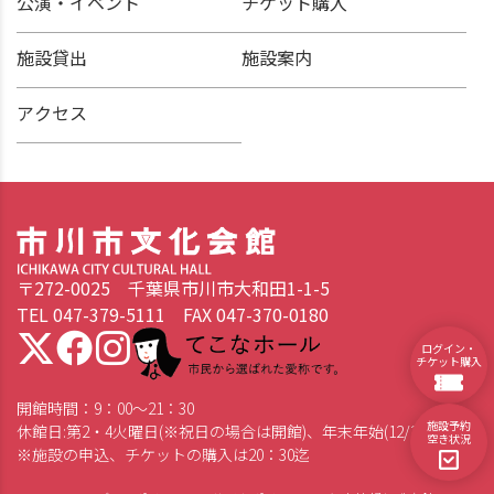
公演・イベント
チケット購入
施設貸出
施設案内
アクセス
〒272-0025 千葉県市川市大和田1-1-5
TEL 047-379-5111 FAX 047-370-0180
てこなホール 市民から選ばれた愛称です。
ログイン・
チケット購入
開館時間：9：00～21：30
施設予約
休館日:第2・4火曜日(※祝日の場合は開館)、年末年始(12/28～1/4)
空き状況
※施設の申込、チケットの購入は20：30迄