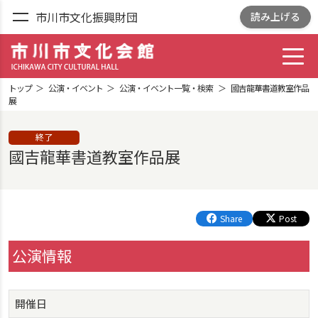
市川市文化振興財団
読み上げる
toggl
市川市文化会館
ICHIKAWA CITY
トップ
公演・イベント
公演・イベント一覧・検索
國吉龍華書道教室作品
CULTRURAL HALL
展
終了
國吉龍華書道教室作品展
Share
Post
公演情報
開催日