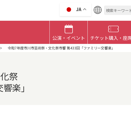
検
JA
索:
 CULTRURAL HALL
公演・イベント
チケット購入・座
令和7年度市川市芸術祭・文化祭市響 第433回「ファミリー交響楽」
文化祭
交響楽」