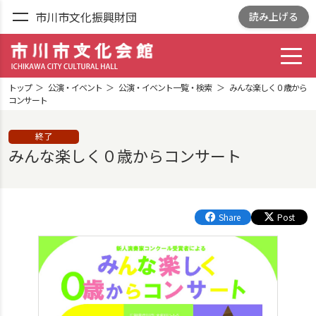
市川市文化振興財団
読み上げる
toggl
市川市文化会館
ICHIKAWA CITY
トップ
公演・イベント
公演・イベント一覧・検索
みんな楽しく０歳から
CULTRURAL HALL
コンサート
終了
みんな楽しく０歳からコンサート
Share
Post