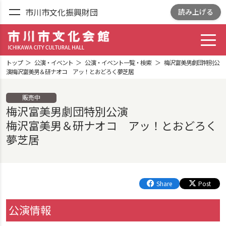
市川市文化振興財団
読み上げる
toggl
市川市文化会館
ICHIKAWA CITY
トップ
公演・イベント
公演・イベント一覧・検索
梅沢富美男劇団特別公
CULTRURAL HALL
演梅沢富美男＆研ナオコ アッ！とおどろく夢芝居
販売中
梅沢富美男劇団特別公演
梅沢富美男＆研ナオコ アッ！とおどろく
夢芝居
Share
Post
公演情報