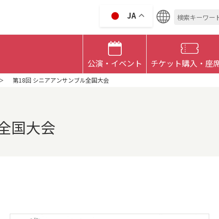
検
JA
索:
 CULTRURAL HALL
公演・イベント
チケット購入・座
第18回 シニアアンサンブル全国大会
ル全国大会