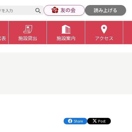
友の会
読み上げる
席表
施設貸出
施設案内
アクセス
Share
Post