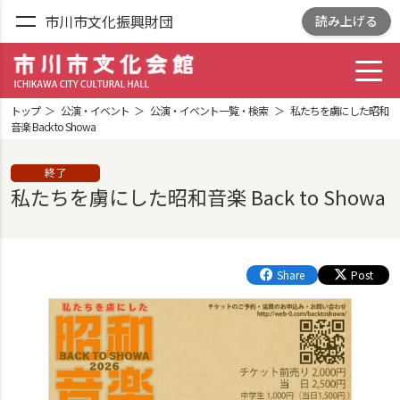
市川市文化振興財団
読み上げる
toggl
市川市文化会館
ICHIKAWA CITY
トップ
公演・イベント
公演・イベント一覧・検索
私たちを虜にした昭和
CULTRURAL HALL
音楽 Back to Showa
終了
私たちを虜にした昭和音楽 Back to Showa
Share
Post