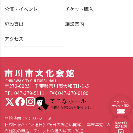
公演・イベント
チケット購入
施設貸出
施設案内
アクセス
〒272-0025 千葉県市川市大和田1-1-5
TEL 047-379-5111 FAX 047-370-0180
てこなホール 市民から選ばれた愛称です。
ログイン・
チケット購入
開館時間：9：00～21：30
施設予約
休館日:第2・4火曜日(※祝日の場合は開館)、年末年始(12/28～1/4)
空き状況
※施設の申込、チケットの購入は20：30迄