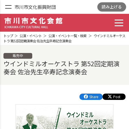
市川市文化振興財団
読み上げる
toggl
市川市文化会館
ICHIKAWA CITY
トップ
公演・イベント
公演・イベント一覧・検索
ウインドミルオーケス
CULTRURAL HALL
トラ 第52回定期演奏会 佐治先生卒寿記念演奏会
販売中
ウインドミルオーケストラ 第52回定期演
奏会 佐治先生卒寿記念演奏会
Share
Post