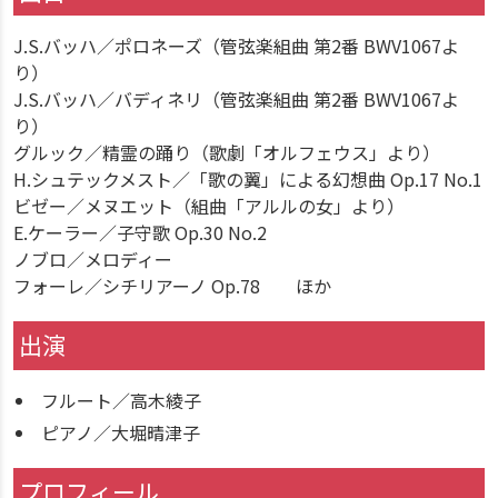
J.S.バッハ／ポロネーズ（管弦楽組曲 第2番 BWV1067よ
り）
J.S.バッハ／バディネリ（管弦楽組曲 第2番 BWV1067よ
り）
グルック／精霊の踊り（歌劇「オルフェウス」より）
H.シュテックメスト／「歌の翼」による幻想曲 Op.17 No.1
ビゼー／メヌエット（組曲「アルルの女」より）
E.ケーラー／子守歌 Op.30 No.2
ノブロ／メロディー
フォーレ／シチリアーノ Op.78 ほか
出演
フルート／高木綾子
ピアノ／大堀晴津子
プロフィール