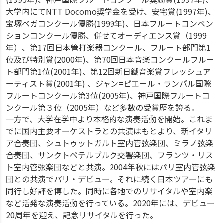
大学内にてNTT Docomo奨学金を受け、安宅賞(1997年)、
宝塚べガコンクール優勝(1999年)、日本フルートコンベン
ションコンクール優勝、併せてオーディエンス賞（1999
年）、第17回日本管打楽器コンクール、フルート部門第1
位及び特別賞(2000年)、第70回日本音楽コンクールフルー
ト部門第1位(2001年)、第12回新日鐵音楽賞フレッシュア
ーティスト賞(2001年) 、ジャン=ピエール・ランパル国際
フルートコンクール第3位(2005年)、神戸国際フルートコ
ンクール第３位（2005年）など多数の受賞歴を誇る。
一方で、大学在学中より本格的な演奏活動を開始。これま
でに国内主要オーケストラとの共演はもとより、新イタリ
ア合奏団、シュトゥットガルト室内管弦楽団、ミラノ弦楽
合奏団、サンクトペテルブルク交響楽団、フランツ・リス
ト室内管弦楽団などと共演。2004年秋にはパリ室内管弦楽
団との共演でパリ・デビュー。それに続く日本ツアーにも
同行し好評を博した。同時に各地でのリサイタルや室内楽
など活発な演奏活動を行っている。2020年には、デビュー
20周年を迎え、記念リサイタルを行った。