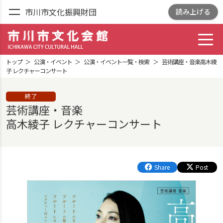
市川市文化振興財団
読み上げる
toggl
市川市文化会館
ICHIKAWA CITY
トップ
公演・イベント
公演・イベント一覧・検索
芸術講座・音楽高木綾
CULTRURAL HALL
子 レクチャーコンサート
終了
芸術講座・音楽
高木綾子 レクチャーコンサート
Share
Post