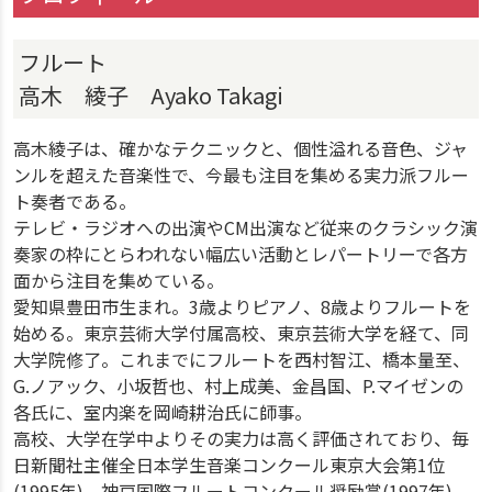
フルート
高木 綾子 Ayako Takagi
高木綾子は、確かなテクニックと、個性溢れる音色、ジャ
ンルを超えた音楽性で、今最も注目を集める実力派フルー
ト奏者である。
テレビ・ラジオへの出演やCM出演など従来のクラシック演
奏家の枠にとらわれない幅広い活動とレパートリーで各方
面から注目を集めている。
愛知県豊田市生まれ。3歳よりピアノ、8歳よりフルートを
始める。東京芸術大学付属高校、東京芸術大学を経て、同
大学院修了。これまでにフルートを西村智江、橋本量至、
G.ノアック、小坂哲也、村上成美、金昌国、P.マイゼンの
各氏に、室内楽を岡崎耕治氏に師事。
高校、大学在学中よりその実力は高く評価されており、毎
日新聞社主催全日本学生音楽コンクール東京大会第1位
(1995年)、神戸国際フルートコンクール奨励賞(1997年)、