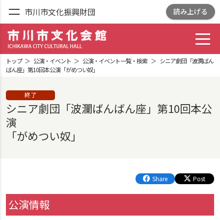
市川市文化振興財団
読み上げる
toggl
市川市文化会館
ICHIKAWA CITY
トップ
公演・イベント
公演・イベント一覧・検索
シニア劇団「波瀾ばん
CULTRURAL HALL
ばん座」第10回本公演「がめつい奴」
終了
シニア劇団「波瀾ばんばん座」第10回本公
演
「がめつい奴」
Share
Post
公演情報