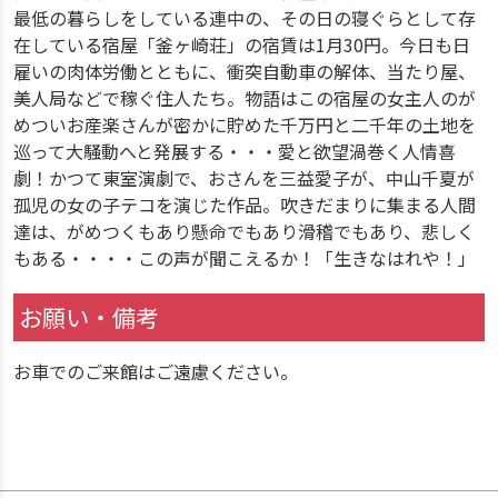
最低の暮らしをしている連中の、その日の寝ぐらとして存
在している宿屋「釜ヶ崎荘」の宿賃は1月30円。今日も日
雇いの肉体労働とともに、衝突自動車の解体、当たり屋、
美人局などで稼ぐ住人たち。物語はこの宿屋の女主人のが
めついお産楽さんが密かに貯めた千万円と二千年の土地を
巡って大騒動へと発展する・・・愛と欲望渦巻く人情喜
劇！かつて東室演劇で、おさんを三益愛子が、中山千夏が
孤児の女の子テコを演じた作品。吹きだまりに集まる人間
達は、がめつくもあり懸命でもあり滑稽でもあり、悲しく
もある・・・・この声が聞こえるか！「生きなはれや！」
お願い・備考
お車でのご来館はご遠慮ください。