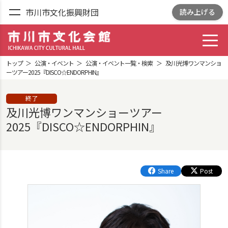
市川市文化振興財団
読み上げる
toggl
市川市文化会館
ICHIKAWA CITY
トップ
公演・イベント
公演・イベント一覧・検索
及川光博ワンマンショ
CULTRURAL HALL
ーツアー2025『DISCO☆ENDORPHIN』
終了
及川光博ワンマンショーツアー
2025『DISCO☆ENDORPHIN』
Share
Post