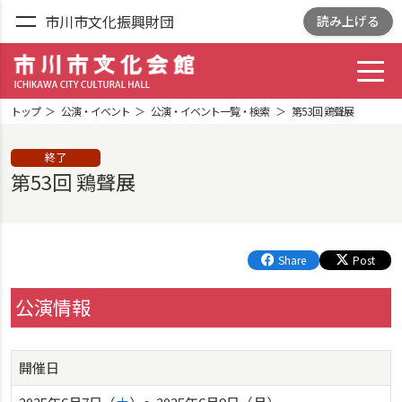
市川市文化振興財団
読み上げる
toggl
市川市文化会館
ICHIKAWA CITY
トップ
公演・イベント
公演・イベント一覧・検索
第53回 鶏聲展
CULTRURAL HALL
終了
第53回 鶏聲展
Share
Post
公演情報
開催日