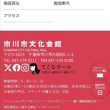
施設貸出
施設案内
アクセス
〒272-0025 千葉県市川市大和田1-1-5
TEL 047-379-5111 FAX 047-370-0180
てこなホール 市民から選ばれた愛称です。
ログイン・
チケット購入
開館時間：9：00～21：30
施設予約
休館日:第2・4火曜日(※祝日の場合は開館)、年末年始(12/28～1/4)
空き状況
※施設の申込、チケットの購入は20：30迄
ソーシャルメディアポリシー
サイトポリシー
個人情報保護方針
特定商取引に関する表記
サイトマップ