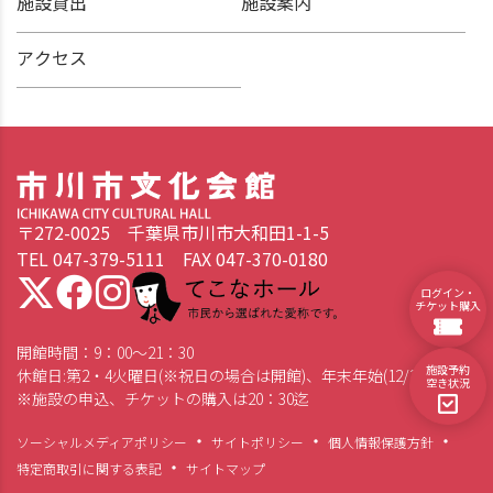
施設貸出
施設案内
アクセス
〒272-0025 千葉県市川市大和田1-1-5
TEL 047-379-5111 FAX 047-370-0180
てこなホール 市民から選ばれた愛称です。
ログイン・
チケット購入
開館時間：9：00～21：30
施設予約
休館日:第2・4火曜日(※祝日の場合は開館)、年末年始(12/28～1/4)
空き状況
※施設の申込、チケットの購入は20：30迄
ソーシャルメディアポリシー
サイトポリシー
個人情報保護方針
特定商取引に関する表記
サイトマップ