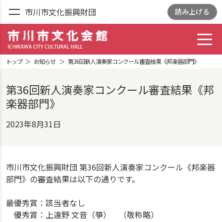
市川市文化振興財団
読み上げる
toggl
市川市文化会館
ICHIKAWA CITY
トップ
お知らせ
第36回新人演奏家コンクール審査結果《邦楽器部門》
CULTRURAL HALL
第36回新人演奏家コンクール審査結果《邦
楽器部門》
2023年8月31日
市川市文化振興財団 第36回新人演奏家コンクール《邦楽器
部門》の審査結果は以下の通りです。
最優秀賞：該当者なし
優秀賞：上遠野 文音（箏） （敬称略）