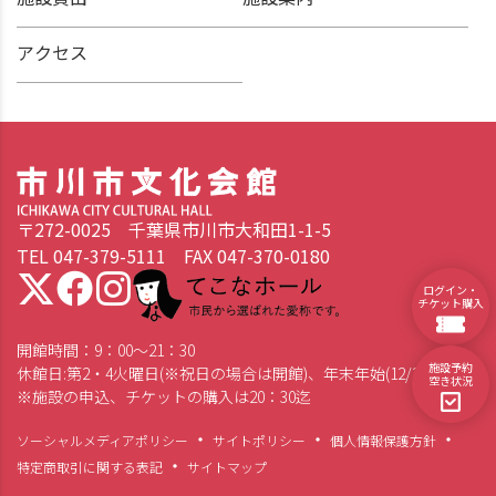
アクセス
〒272-0025 千葉県市川市大和田1-1-5
TEL 047-379-5111 FAX 047-370-0180
てこなホール 市民から選ばれた愛称です。
ログイン・
チケット購入
開館時間：9：00～21：30
施設予約
休館日:第2・4火曜日(※祝日の場合は開館)、年末年始(12/28～1/4)
空き状況
※施設の申込、チケットの購入は20：30迄
ソーシャルメディアポリシー
サイトポリシー
個人情報保護方針
特定商取引に関する表記
サイトマップ