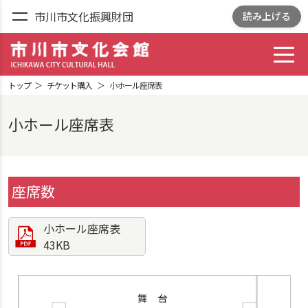
市川市文化振興財団
読み上げる
toggl
市川市文化会館
ICHIKAWA CITY
トップ
チケット購入
小ホール座席表
CULTRURAL HALL
小ホール座席表
座席数
小ホール座席表
43KB