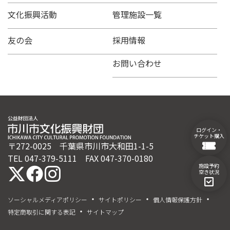
ペ
ー
文化振興活動
管理施設一覧
ジ
送
友の会
採用情報
り
お問い合わせ
ログイン・
チケット購入
〒272-0025 千葉県市川市大和田1-1-5
TEL 047-379-5111 FAX 047-370-0180
施設予約
空き状況
ソーシャルメディアポリシー
サイトポリシー
個人情報保護方針
特定商取引に関する表記
サイトマップ