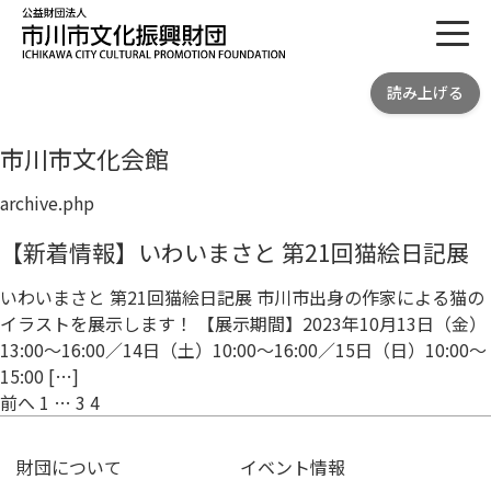
toggl
公益財団法人 市川市文化振興財団
読み上げる
ICHIKAWA CITY CULTRURAL
PROMOTION FOUNDATION
市川市文化会館
archive.php
【新着情報】いわいまさと 第21回猫絵日記展
いわいまさと 第21回猫絵日記展 市川市出身の作家による猫の
イラストを展示します！ 【展示期間】2023年10月13日（金）
13:00～16:00／14日（土）10:00～16:00／15日（日）10:00～
15:00 […]
投
前へ
1
…
3
4
稿
の
財団について
イベント情報