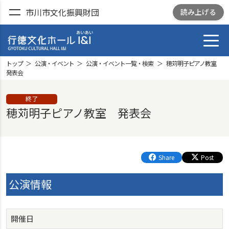
市川市文化振興財団
読み上げる
toggl
行徳文化ホール I&I
GYOTOKU CULTRURAL
トップ
公演・イベント
公演・イベント一覧・検索
穂苅明子ピアノ教室
HALL I&I
発表会
終了
穂苅明子ピアノ教室 発表会
Share
Post
公演情報
開催日