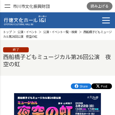
市川市文化振興財団
読み上げる
toggl
行徳文化ホール I&I
GYOTOKU CULTRURAL
トップ
公演・イベント
公演・イベント一覧・検索
西船橋子どもミュージ
HALL I&I
カル第26回公演 夜空の虹
終了
西船橋子どもミュージカル第26回公演 夜
空の虹
Share
Post