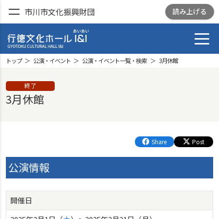
市川市文化振興財団
読み上げる
toggl
行徳文化ホール I&I
GYOTOKU CULTRURAL
トップ
公演・イベント
公演・イベント一覧・検索
3月休館
HALL I&I
終了
3月休館
Share
Post
公演情報
開催日