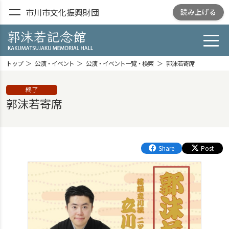
市川市文化振興財団
読み上げる
toggl
郭沫若記念館
KAKUMATSUJAKU
トップ
公演・イベント
公演・イベント一覧・検索
郭沫若寄席
MEMORIAL HALL
終了
郭沫若寄席
Share
Post