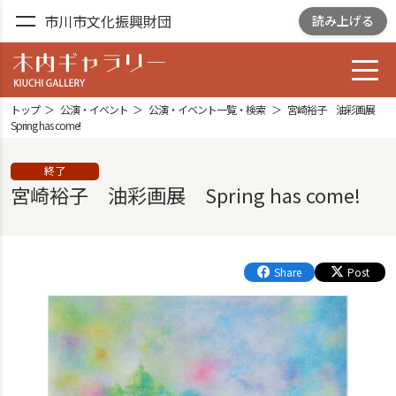
市川市文化振興財団
読み上げる
toggl
木内ギャラリー
YOSHIZAWA GARDEN
トップ
公演・イベント
公演・イベント一覧・検索
宮崎裕子 油彩画展
GALLELY
Spring has come!
終了
宮崎裕子 油彩画展 Spring has come!
Share
Post