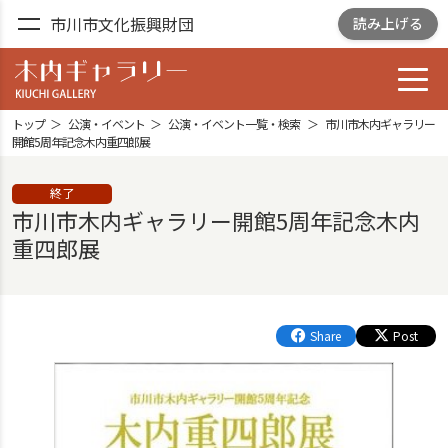
市川市文化振興財団
読み上げる
toggl
木内ギャラリー
YOSHIZAWA GARDEN
トップ
公演・イベント
公演・イベント一覧・検索
市川市木内ギャラリー
GALLELY
開館5周年記念木内重四郎展
終了
市川市木内ギャラリー開館5周年記念木内
重四郎展
Share
Post