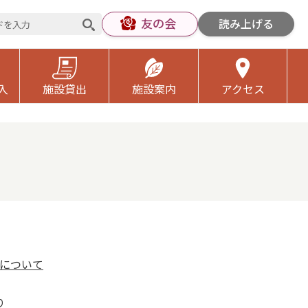
友の会
読み上げる
入
施設貸出
施設案内
アクセス
について
め切り