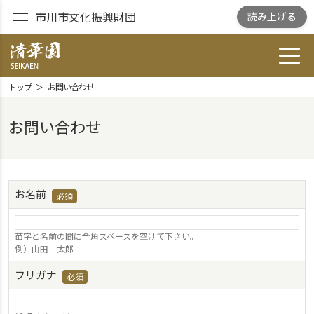
市川市文化振興財団
読み上げる
toggl
清華園 SEIKAEN
トップ
お問い合わせ
お問い合わせ
お名前
苗字と名前の間に全角スペースを空けて下さい。
例）山田 太郎
フリガナ