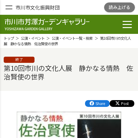
市川市文化振興財団
読み上げる
toggl
市川市芳澤ガー
デンギャラリ
トップ
公演・イベント
公演・イベント一覧・検索
第10回市川の文化人
ー
展 静かなる情熱 佐治賢使の世界
YOSHIZAWA
終了
GARDEN
第10回市川の文化人展 静かなる情熱 佐
GALLELY
治賢使の世界
Share
Post