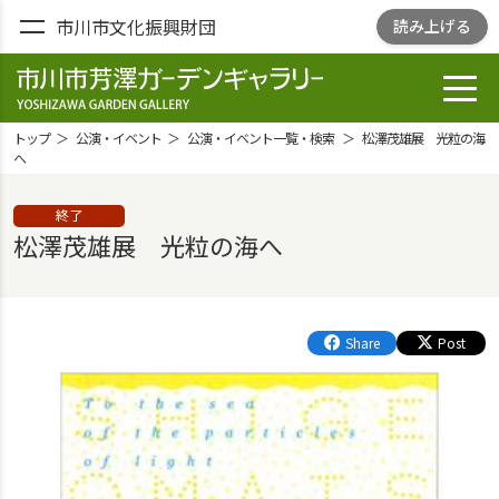
市川市文化振興財団
読み上げる
toggl
市川市芳澤ガー
デンギャラリ
トップ
公演・イベント
公演・イベント一覧・検索
松澤茂雄展 光粒の海
ー
へ
YOSHIZAWA
終了
GARDEN
松澤茂雄展 光粒の海へ
GALLELY
Share
Post