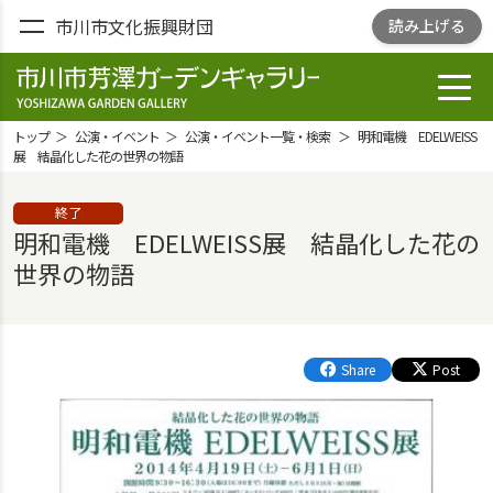
市川市文化振興財団
読み上げる
toggl
市川市芳澤ガー
デンギャラリ
トップ
公演・イベント
公演・イベント一覧・検索
明和電機 EDELWEISS
ー
展 結晶化した花の世界の物語
YOSHIZAWA
終了
GARDEN
明和電機 EDELWEISS展 結晶化した花の
GALLELY
世界の物語
Share
Post