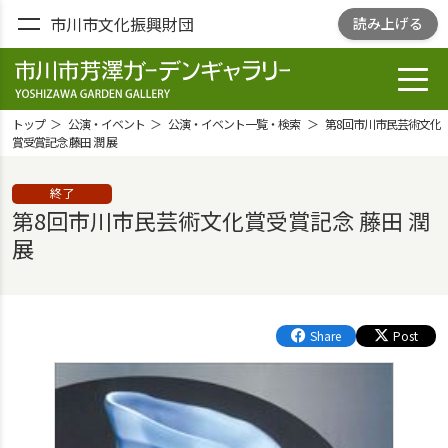
市川市文化振興財団
読み上げる
toggl
市川市芳澤ガー
デンギャラリ
トップ
公演・イベント
公演・イベント一覧・検索
第8回市川市民芸術文化
ー
賞受賞記念 藤田 潤 展
YOSHIZAWA
終了
GARDEN
第8回市川市民芸術文化賞受賞記念 藤田 潤
GALLELY
展
Share
Post