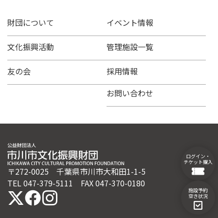
稿
の
財団について
イベント情報
ペ
ー
文化振興活動
管理施設一覧
ジ
送
友の会
採用情報
り
お問い合わせ
ログイン・
チケット購入
〒272-0025 千葉県市川市大和田1-1-5
TEL 047-379-5111 FAX 047-370-0180
施設予約
空き状況