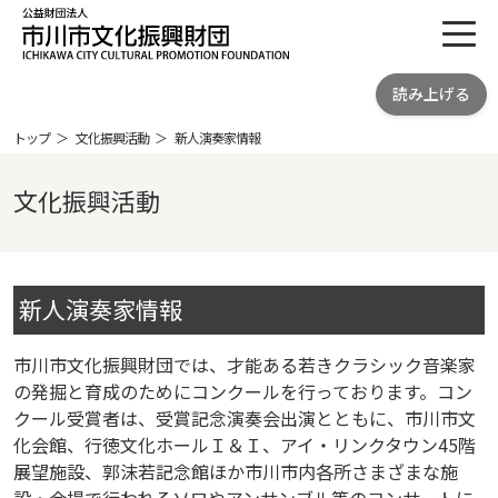
toggl
公益財団法人 市川市文化振興財団
読み上げる
ICHIKAWA CITY CULTRURAL
PROMOTION FOUNDATION
トップ
文化振興活動
新人演奏家情報
文化振興活動
新人演奏家情報
市川市文化振興財団では、才能ある若きクラシック音楽家
の発掘と育成のためにコンクールを行っております。コン
クール受賞者は、受賞記念演奏会出演とともに、市川市文
化会館、行徳文化ホールＩ＆Ｉ、アイ・リンクタウン45階
展望施設、郭沫若記念館ほか市川市内各所さまざまな施
設・会場で行われるソロやアンサンブル等のコンサートに