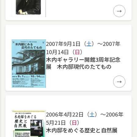
詳細
2007年9月1日（
土
）〜2007年
10月14日（
日
）
木内ギャラリー開館3周年記念
展 木内邸現代のたてもの
詳細
2006年4月22日（
土
）〜2006年
5月21日（
日
）
木内邸をめぐる歴史と自然展