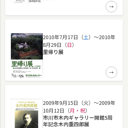
詳細
2010年7月17日（
土
）〜2010年
8月29日（
日
）
里帰り展
詳細
2009年9月15日（火）〜2009年
10月12日（
月・祝
）
市川市木内ギャラリー開館5周
年記念木内重四郎展