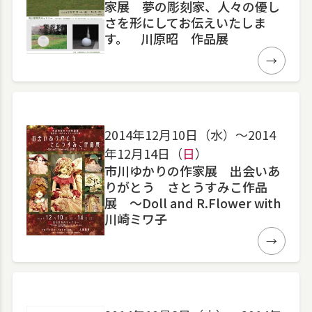
家展 夢の彫刻家、人々の優し
さを形にしてお伝えいたしま
す。 川原昭 作品展
詳細
2014年12月10日（水）〜2014
年12月14日（
日
）
市川ゆかりの作家展 出会いあ
りがとう さとうすみこ作品
展 ～Doll and R.Flower with
川崎ミワ子
詳細