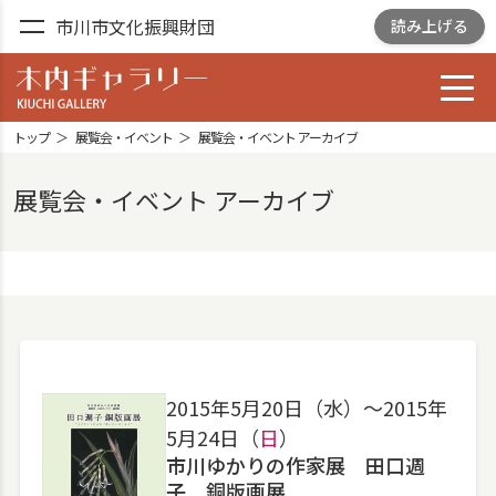
市川市文化振興財団
読み上げる
toggl
木内ギャラリー
YOSHIZAWA GARDEN
トップ
展覧会・イベント
展覧会・イベント アーカイブ
GALLELY
展覧会・イベント アーカイブ
2015年5月20日（水）〜2015年
5月24日（
日
）
市川ゆかりの作家展 田口週
子 銅版画展