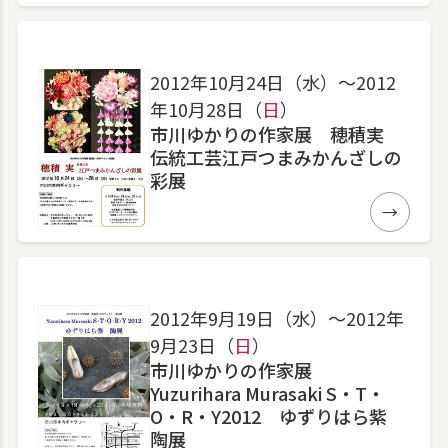
2012年10月24日（水）〜2012
年10月28日（
日
）
市川ゆかりの作家展 穂積実
伝統工芸江戸つまみかんざしの
彩展
詳細
2012年9月19日（水）〜2012年
9月23日（
日
）
市川ゆかりの作家展
Yuzurihara Murasaki S・T・
O・R・Y2012 ゆずりはら紫
陶展