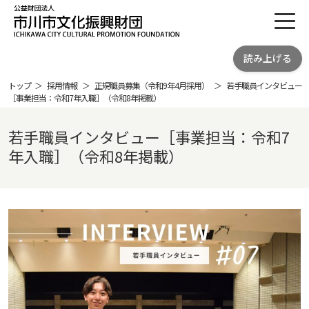
toggl
公益財団法人 市川市文化振興財団
読み上げる
ICHIKAWA CITY CULTRURAL
PROMOTION FOUNDATION
トップ
採用情報
正規職員募集（令和9年4月採用）
若手職員インタビュー
［事業担当：令和7年入職］（令和8年掲載）
若手職員インタビュー［事業担当：令和7
年入職］（令和8年掲載）