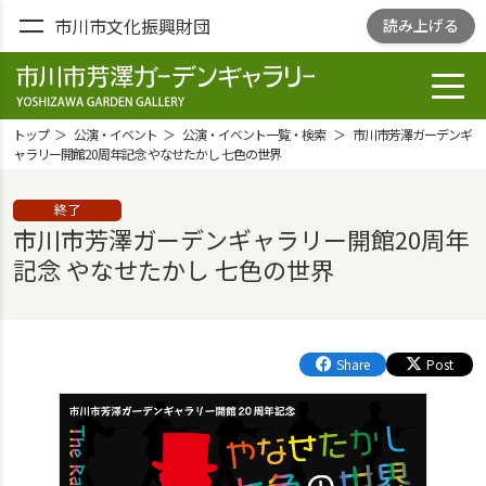
市川市文化振興財団
読み上げる
toggl
市川市芳澤ガー
デンギャラリ
トップ
公演・イベント
公演・イベント一覧・検索
市川市芳澤ガーデンギ
ー
ャラリー開館20周年記念 やなせたかし 七色の世界
YOSHIZAWA
終了
GARDEN
市川市芳澤ガーデンギャラリー開館20周年
GALLELY
記念 やなせたかし 七色の世界
Share
Post