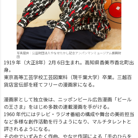
写真提供：公益財団法人やなせたかし記念アンパンマンミュージアム振興財
団
1919 年（大正8年）2月 6日生まれ。高知県香美市香北町出
身。
東京高等工芸学校工芸図案科（現千葉大学）卒業。三越百
貨店宣伝部を経てフリーの漫画家になる。
漫画家として独立後は、ニッポンビール広告漫画「ビール
の王さま」をはじめ多数の連載漫画を手がける。
1960 年代にはテレビ・ラジオ番組の構成や舞台の美術担当
など多様な創作活動を行うようになり、マルチタレントと
評されるようになる。
その中でいずみたく作曲、やなせ作詞による「手のひらを