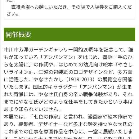
直接会場へお越しいただき、その場で入場券をご購入くだ
さい。
開催概要
市川市芳澤ガーデンギャラリー開館20周年を記念して、誰
もが知っている「アンパンマン」をはじめ、童謡「手のひ
らを太陽に」の作詞や、はじめての幼児向け絵本『やさし
いライオン』、三越の包装紙のロゴデザインなど、多方面
に活躍した、やなせたかし（1919-2013）の展覧会を開催
いたします。国民的キャラクター「アンパンマン」が生ま
れた背景には、やなせ氏自身の辛い戦争体験があり、それ
までにやなせ氏がどのような仕事をしてきたかという事は
あまり知られていません。
本展では、「七色の作家」と言われ、漫画家や絵本作家で
あり、編集者、デザイナーなど多才な顔を持つやなせ氏の
これまでの仕事を原画作品を中心に、一堂に展観いたしま
す。こどもから大人までやなせたかしワールドをお楽しみ