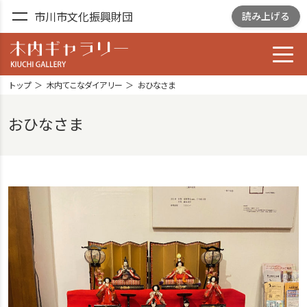
市川市文化振興財団
読み上げる
toggl
木内ギャラリー
YOSHIZAWA GARDEN
トップ
木内てこなダイアリー
おひなさま
GALLELY
おひなさま