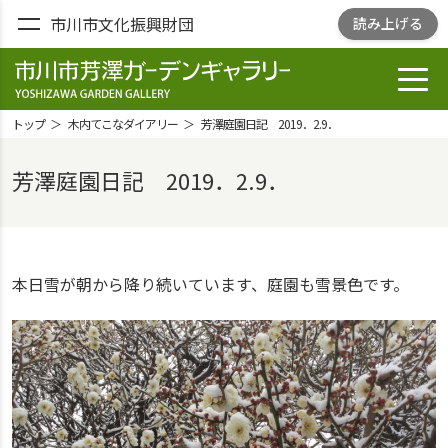
市川市文化振興財団
読み上げる
toggl
市川市芳澤ガー
デンギャラリ
トップ
木内てこなダイアリー
芳澤庭園日記 2019．2.9．
ー
YOSHIZAWA
芳澤庭園日記 2019．2.9．
GARDEN
GALLELY
本日雪が朝から降り続いています、庭園も雪景色です。