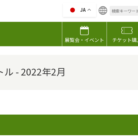
検
JA
索:
HIZAWA GARDEN GALLELY
展覧会・イベント
チケット購
- 2022年2月