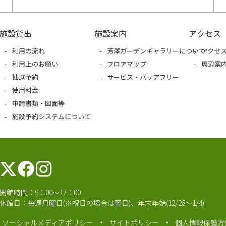
施設貸出
施設案内
アクセス
利用の流れ
芳澤ガーデンギャラリーについて
アクセ
利用上のお願い
フロアマップ
周辺案
抽選予約
サービス・バリアフリー
使用料金
申請書類・図面等
施設予約システムについて
開館時間：9：00～17：00
休館日：毎週月曜日(※祝日の場合は翌日)、年末年始(12/28～1/4)
ソーシャルメディアポリシー
サイトポリシー
個人情報保護方