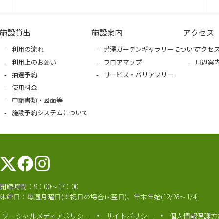
施設貸出
施設案内
アクセス
利用の流れ
芳澤ガーデンギャラリーについて
アクセ
利用上のお願い
フロアマップ
周辺案
抽選予約
サービス・バリアフリー
使用料金
申請書類・図面等
施設予約システムについて
開館時間：9：00～17：00
休館日：毎週月曜日(※祝日の場合は翌日)、年末年始(12/28～1/4)
ソーシャルメディアポリシー
サイトポリシー
個人情報保護方