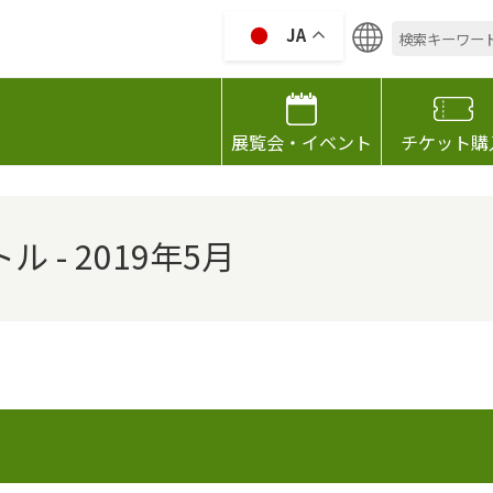
検
JA
索:
HIZAWA GARDEN GALLELY
展覧会・イベント
チケット購
- 2019年5月