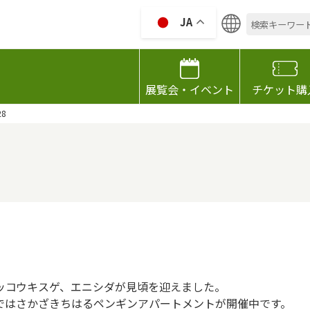
検
JA
索:
HIZAWA GARDEN GALLELY
展覧会・イベント
チケット購
28
ッコウキスゲ、エニシダが見頃を迎えました。
ではさかざきちはるペンギンアパートメントが開催中です。