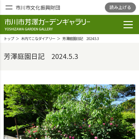
市川市文化振興財団
読み上げる
toggl
市川市芳澤ガー
デンギャラリ
トップ
木内てこなダイアリー
芳澤庭園日記 2024.5.3
ー
YOSHIZAWA
芳澤庭園日記 2024.5.3
GARDEN
GALLELY