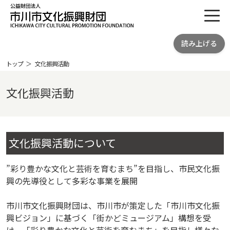
toggl
公益財団法人 市川市文化振興財団
読み上げる
ICHIKAWA CITY CULTRURAL
PROMOTION FOUNDATION
トップ
文化振興活動
文化振興活動
文化振興活動について
”彩り豊かな文化と芸術を育むまち”を目指し、市民文化振
興の先導役として多彩な事業を展開
市川市文化振興財団は、市川市が策定した「市川市文化振
興ビジョン」に基づく「街かどミュージアム」構想を受
け、「彩り豊かな文化と芸術を育むまち」を目指し様々な