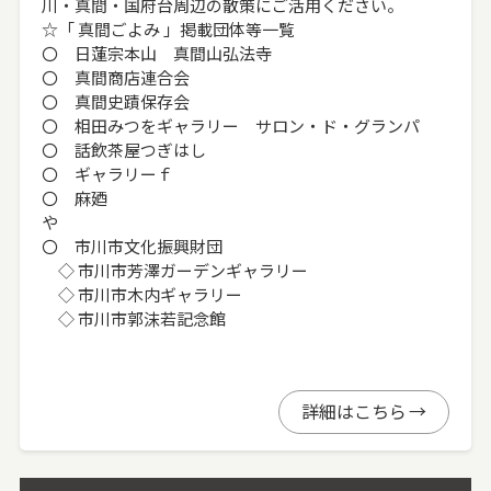
川・真間・国府台周辺の散策にご活用ください。
☆「 真間ごよみ 」掲載団体等一覧
〇 日蓮宗本山 真間山弘法寺
〇 真間商店連合会
〇 真間史蹟保存会
〇 相田みつをギャラリー サロン・ド・グランパ
〇 話飲茶屋つぎはし
〇 ギャラリーｆ
〇 麻廼
〇 市川市文化振興財団
◇ 市川市芳澤ガーデンギャラリー
◇ 市川市木内ギャラリー
◇ 市川市郭沫若記念館
詳細はこちら