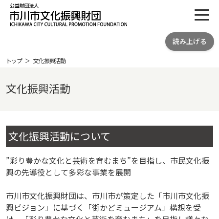
toggl
公益財団法人 市川市文化振興財団
読み上げる
ICHIKAWA CITY CULTRURAL
PROMOTION FOUNDATION
トップ
文化振興活動
文化振興活動
文化振興活動について
”彩り豊かな文化と芸術を育むまち”を目指し、市民文化振
興の先導役として多彩な事業を展開
市川市文化振興財団は、市川市が策定した「市川市文化振
興ビジョン」に基づく「街かどミュージアム」構想を受
け、「彩り豊かな文化と芸術を育むまち」を目指し様々な