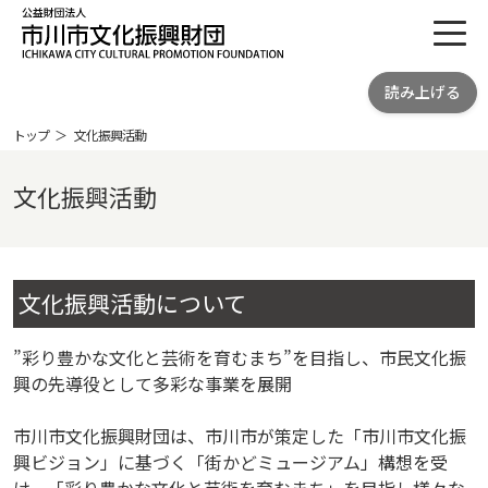
toggl
公益財団法人 市川市文化振興財団
読み上げる
ICHIKAWA CITY CULTRURAL
PROMOTION FOUNDATION
トップ
文化振興活動
文化振興活動
文化振興活動について
”彩り豊かな文化と芸術を育むまち”を目指し、市民文化振
興の先導役として多彩な事業を展開
市川市文化振興財団は、市川市が策定した「市川市文化振
興ビジョン」に基づく「街かどミュージアム」構想を受
け、「彩り豊かな文化と芸術を育むまち」を目指し様々な