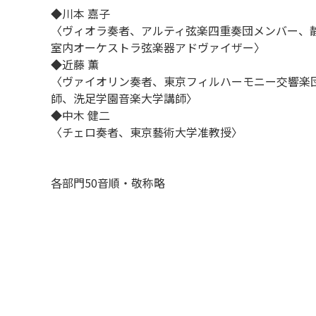
◆川本 嘉子
〈ヴィオラ奏者、アルティ弦楽四重奏団メンバー、静
室内オーケストラ弦楽器アドヴァイザー〉
◆近藤 薫
〈ヴァイオリン奏者、東京フィルハーモニー交響楽
師、洗足学園音楽大学講師〉
◆中木 健二
〈チェロ奏者、東京藝術大学准教授〉
各部門50音順・敬称略