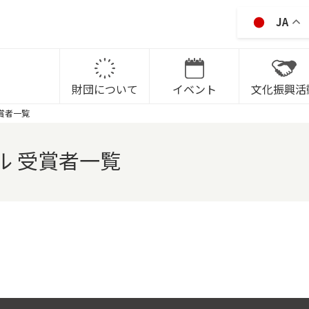
JA
IKAWA CITY CULTRURAL P
財団について
イベント
文化振興活
賞者一覧
ル 受賞者一覧