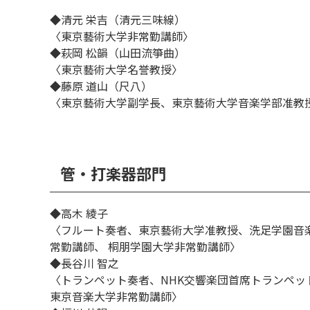
◆清元 栄吉（清元三味線）
〈東京藝術大学非常勤講師〉
◆萩岡 松韻（山田流箏曲）
〈東京藝術大学名誉教授〉
◆藤原 道山（尺八）
〈東京藝術大学副学長、東京藝術大学音楽学部准教
管・打楽器部門
◆高木 綾子
〈フルート奏者、東京藝術大学准教授、洗足学園音
常勤講師、 桐朋学園大学非常勤講師〉
◆長谷川 智之
〈トランペット奏者、NHK交響楽団首席トランペ
東京音楽大学非常勤講師〉