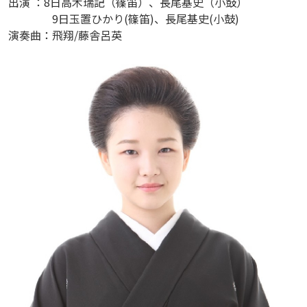
出演 ：8日高木瑞記（篠笛）、長尾基史（小鼓）
9日玉置ひかり(篠笛)、長尾基史(小鼓)
演奏曲：飛翔/藤舎呂英