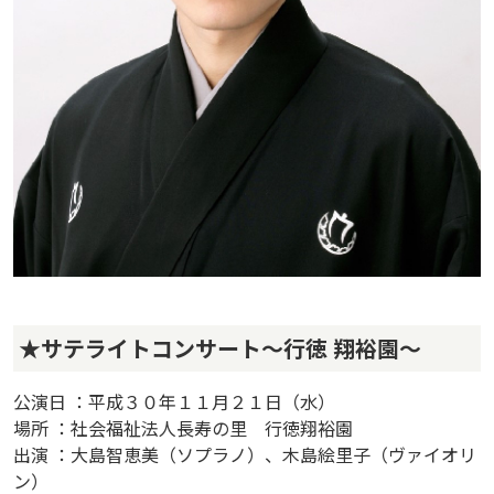
★サテライトコンサート～行徳 翔裕園～
公演日 ：平成３０年１１月２１日（水）
場所 ：社会福祉法人長寿の里 行徳翔裕園
出演 ：大島智恵美（ソプラノ）、木島絵里子（ヴァイオリ
ン）