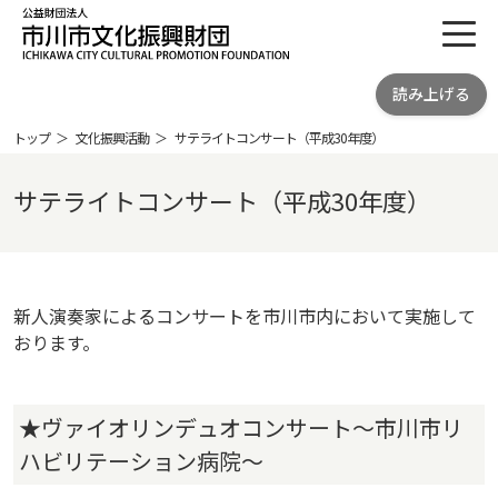
toggl
公益財団法人 市川市文化振興財団
読み上げる
ICHIKAWA CITY CULTRURAL
PROMOTION FOUNDATION
トップ
文化振興活動
サテライトコンサート（平成30年度）
サテライトコンサート（平成30年度）
新人演奏家によるコンサートを市川市内において実施して
おります。
★ヴァイオリンデュオコンサート～市川市リ
ハビリテーション病院～