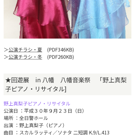
＞
公演チラシ・夏
(PDF346KB)
＞
公演チラシ・冬
(PDF260KB)
★回遊展 in 八幡 八幡音楽祭 「野上真梨
子ピアノ・リサイタル]
野上真梨子ピアノ・リサイタル
公演日 ：平成３０年９月２３日（日）
場所 ：全日警ホール
出演 ：野上真梨子（ピアノ）
曲目 ：スカルラッティ／ソナタ 二短調 K.9/L.413