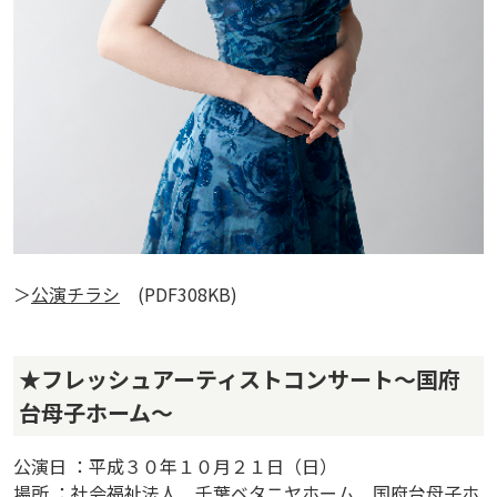
＞
公演チラシ
(PDF308KB)
★フレッシュアーティストコンサート～国府
台母子ホーム～
公演日 ：平成３０年１０月２１日（日）
場所 ：社会福祉法人 千葉ベタニヤホーム 国府台母子ホ